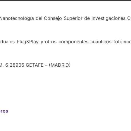
y Nanotecnología del Consejo Superior de Investigaciones Ci
ividuales Plug&Play y otros componentes cuánticos fotón
M. 6 28906 GETAFE – (MADRID)
bros