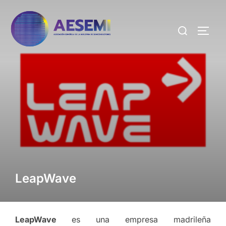
LeapWave
LeapWave
es una empresa madrileña