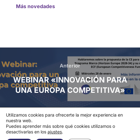
Más novedades
Anterior
WEBINAR «INNOVACIÓN PARA
UNA EUROPA COMPETITIVA»
Utilizamos cookies para ofrecerte la mejor experiencia en
nuestra web.
Política de privacidad
Puedes aprender más sobre qué cookies utilizamos o
Política de cookies
|
Aviso legal
|
Canal de denuncias
desactivarlas en los
ajustes
.
Copyright © 2026 Asociación Española de la Industria de