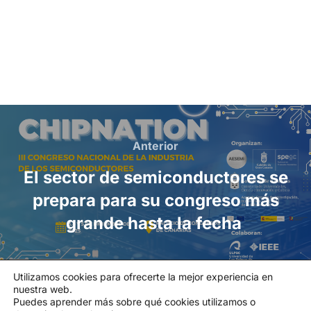
Anterior
El sector de semiconductores se
prepara para su congreso más
grande hasta la fecha
Utilizamos cookies para ofrecerte la mejor experiencia en
nuestra web.
Política de privacidad
Puedes aprender más sobre qué cookies utilizamos o
Política de cookies
|
Aviso legal
|
Canal de denuncias