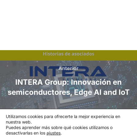
Anterior
INTERA Group: Innovación en
semiconductores, Edge AI and IoT
Utilizamos cookies para ofrecerte la mejor experiencia en
nuestra web.
Política de privacidad
Puedes aprender más sobre qué cookies utilizamos o
Política de cookies
|
Aviso legal
|
Canal de denuncias
desactivarlas en los
ajustes
.
Copyright © 2026 Asociación Española de la Industria de