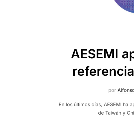
AESEMI ap
referenci
por
Alfons
En los últimos días, AESEMI ha a
de Taiwán y Chi