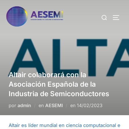
Altair colaborará con la
Asociación Española de la
Industria de Semiconductores
por
admin
en
AESEMI
en
14/02/2023
Altair es líder mundial en ciencia computacional e