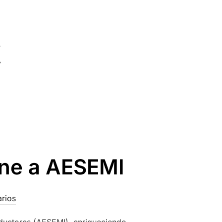
une a AESEMI
rios
nductores (AESEMI), enriqueciendo