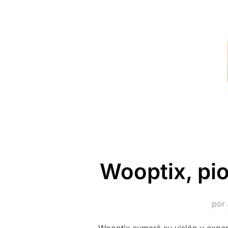
Wooptix, pi
por
Wooptix sumará su visión y exper