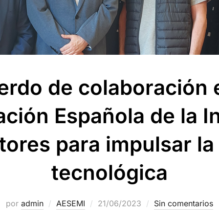
rdo de colaboración e
ación Española de la I
ores para impulsar la
tecnológica
por
admin
AESEMI
21/06/2023
Sin comentarios