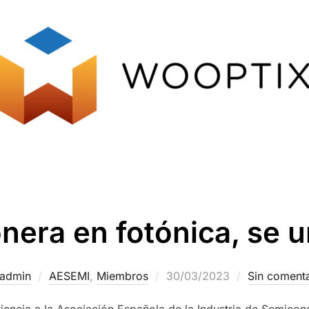
onera en fotónica, se 
admin
AESEMI
,
Miembros
30/03/2023
Sin comenta
iencia a la Asociación Española de la Industria de Semico