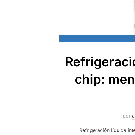
Refrigeraci
chip: me
por
a
Refrigeración líquida i